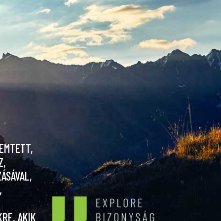
REMTETT,
Z,
ÁSÁVAL,
,
N
RE, AKIK