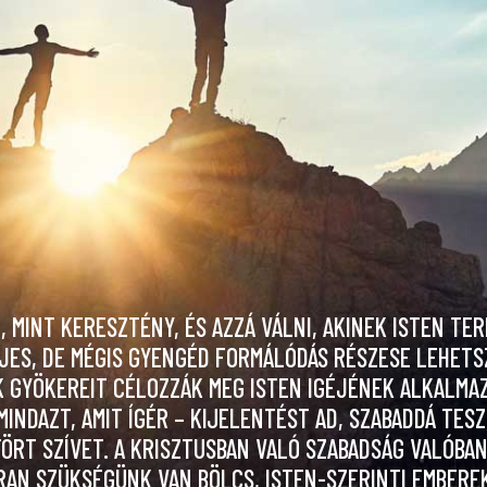
 MINT KERESZTÉNY, ÉS AZZÁ VÁLNI, AKINEK ISTEN TE
LJES, DE MÉGIS GYENGÉD FORMÁLÓDÁS RÉSZESE LEHETS
 GYÖKEREIT CÉLOZZÁK MEG ISTEN IGÉJÉNEK ALKALMAZ
INDAZT, AMIT ÍGÉR – KIJELENTÉST AD, SZABADDÁ TESZ
ÖRT SZÍVET. A KRISZTUSBAN VALÓ SZABADSÁG VALÓBA
RAN SZÜKSÉGÜNK VAN BÖLCS, ISTEN-SZERINTI EMBEREK