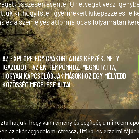
végét, összesen évente 10 hétvégét vesz igényb
ettük ki, hogy Isten gyermekeit kiképezze és felk
ás és a személyes átformálódás folyamatán kere
AZ EXPLORE EGY GYAKORLATIAS KÉPZÉS, MELY
IGAZODOTT AZ ÉN TEMPÓMHOZ. MEGMUTATTA,
HOGYAN KAPCSOLÓDJAK MÁSOKHOZ EGY MÉLYEBB
KÖZÖSSÉG MEGÉLÉSE ÁLTAL.
ztalhatjuk, hogy van remény és segítség a mindennapo
yen az akár aggodalom, stressz, fizikai és érzelmi fájda