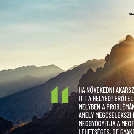
HA NÖVEKEDNI AKARSZ,
ITT A HELYED! ERŐTE
MELYBEN A PROBLÉMÁK
AMELY MEGCSELEKSZI M
MEGGYÓGYÍTJA A MEGT
LEHETSÉGES, DE GYAK