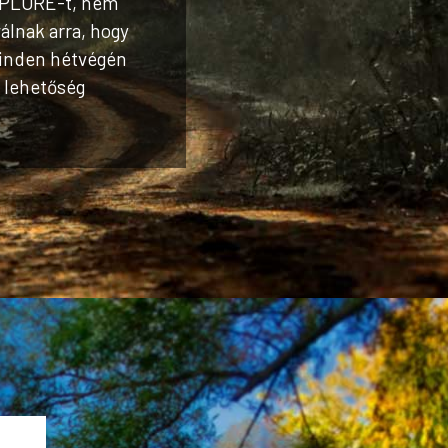
EXPLORE-t, nem
álnak arra, hogy
 Minden hétvégén
s lehetőség