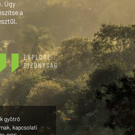
e. Úgy
észítse a
sztül.
k gyötrő
lmak, kapcsolati