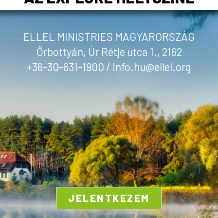
ELLEL MINISTRIES MAGYARORSZÁG
Őrbottyán, Úr Rétje utca 1., 2162
+36-30-631-1900 / info.hu@ellel.org
JELENTKEZEM