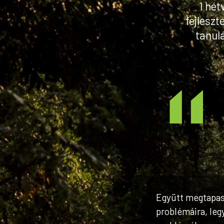
1 hét
fejleszt
tanul
Együtt megtapas
problémáira, leg