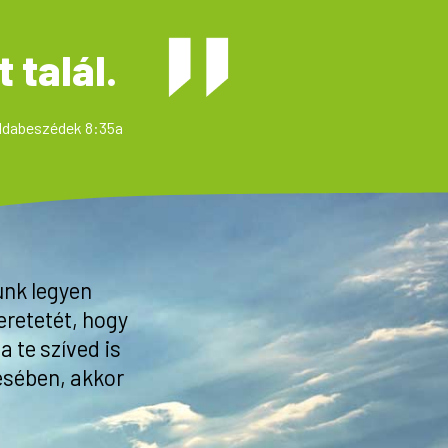
 talál.
ldabeszédek 8:35a
unk legyen
eretetét, hogy
 te szíved is
ésében, akkor