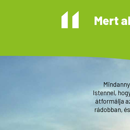
Mert a
Mindannyi
Istennel, hog
átformálja a
rádobban, és