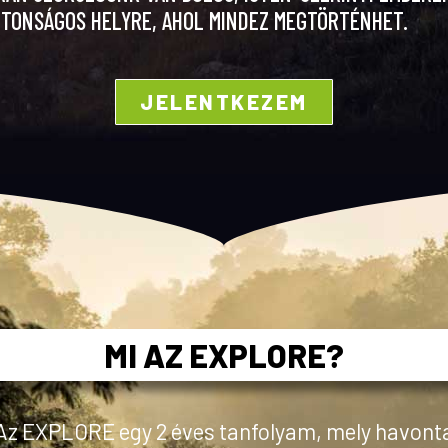
IZTONSÁGOS HELYRE, AHOL MINDEZ MEGTÖRTÉNHET.
JELENTKEZEM
MI AZ EXPLORE?
Az EXPLORE egy 2 éves tanfolyam, mely havont