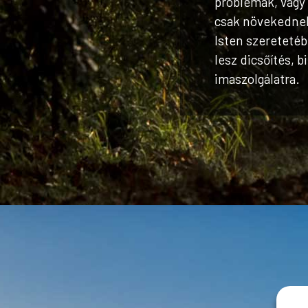
problémák, vagy
csak növekednek 
Isten szeretetéb
lesz dicsőítés, b
imaszolgálatra.