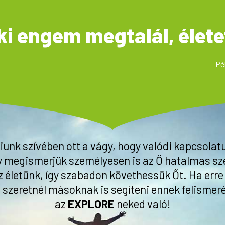
ki engem megtalál, életet
Pé
unk szívében ott a vágy, hogy valódi kapcsolat
y megismerjük személyesen is az Ő hatalmas sz
z életünk, így szabadon követhessük Őt. Ha erre a
 szeretnél másoknak is segíteni ennek felismer
az
EXPLORE
neked való!