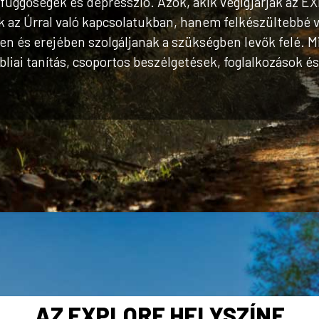
 függőségek és depresszió. Azok, akik végigjárják az 
az Úrral való kapcsolatukban, hanem felkészültebbé v
en és erejében szolgáljanak a szükségben levők felé.
ibliai tanítás, csoportos beszélgetések, foglalkozások é
AZ EXPLORE HELYSZÍNE