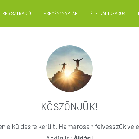
REGISZTRÁCIÓ
ESEMÉNYNAPTÁR
ÉLETVÁLTOZÁSOK
KÖSZÖNJÜK!
en elküldésre került. Hamarosan felvesszük vele
Addig is:
Áldás!